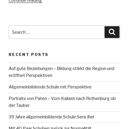
“Führungswechsel
Continue reading
an
der
Spitze
der
Search
Searc
allgemeinbildenden
for:
Schule
von
RECENT POSTS
Sera
Je”
Auf gute Beziehungen – Bildung stärkt die Region und
eröffnet Perspektiven
Allgemeinbildende Schule mit Perspektive
Portraits von Paten – Vom Kailash nach Rothenburg ob
der Tauber
39 Jahre allgemeinbildende Schule Sera Jhe!
Mit 40 Paar Schuhen zurück zur Normalität