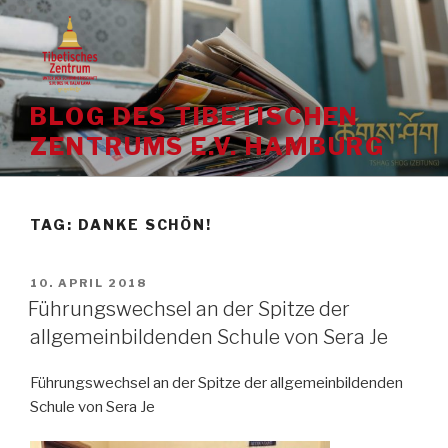
Skip
to
content
BLOG DES TIBETISCHEN
ZENTRUMS E.V. HAMBURG
TAG:
DANKE SCHÖN!
POSTED
10. APRIL 2018
ON
Führungswechsel an der Spitze der
allgemeinbildenden Schule von Sera Je
Führungswechsel an der Spitze der allgemeinbildenden
Schule von Sera Je