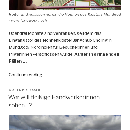
Heiter und gelassen gehen die Nonnen des Klosters Mundgod
ihrem Tagewerk nach
Über drei Monate sind vergangen, seitdem das
Eingangstor des Nonnenkloster Jangchub Chöling in
Mundgod/ Nordindien für Besucher:innen und
Pilger:innen verschlossen wurde.
Außer in dringenden
Fällen …
“Corona
Continue reading
stoppt
dringende
POSTED
30. JUNE 2019
ON
Bauarbeiten
Wer will fleißige Handwerkerinnen
–
sehen…?
doch
der
Geist