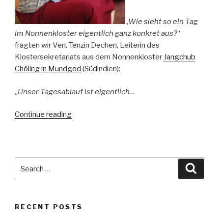
„
Wie sieht so ein Tag
im Nonnenkloster eigentlich ganz konkret aus?
“
fragten wir Ven. Tenzin Dechen, Leiterin des
Klostersekretariats aus dem Nonnenkloster
Jangchub
Chöling in Mundgod
(Südindien):
„
Unser Tagesablauf ist eigentlich…
“Beten,
Continue reading
studieren,
essen
–
ein
Search
Searc
Tag
for:
bei
den
RECENT POSTS
Nonnen!”