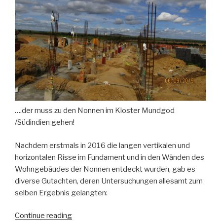
bleibt
heiter”
….der muss zu den Nonnen im Kloster Mundgod
/Südindien gehen!
Nachdem erstmals in 2016 die langen vertikalen und
horizontalen Risse im Fundament und in den Wänden des
Wohngebäudes der Nonnen entdeckt wurden, gab es
diverse Gutachten, deren Untersuchungen allesamt zum
selben Ergebnis gelangten:
“Wer
Continue reading