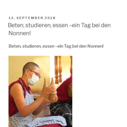
will
fleißige
Handwerkerinnen
POSTED
12. SEPTEMBER 2018
ON
sehen…?”
Beten, studieren, essen –ein Tag bei den
Nonnen!
Beten, studieren, essen –ein Tag bei den Nonnen!