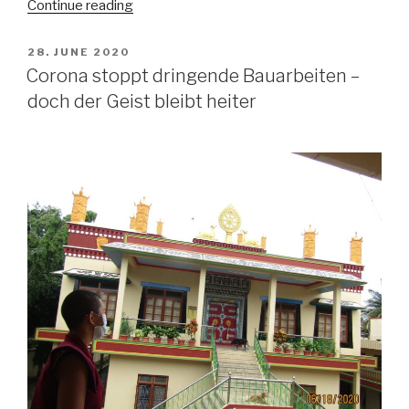
“Gute
Continue reading
Zeiten,
schlechte
POSTED
28. JUNE 2020
ON
Zeiten”
Corona stoppt dringende Bauarbeiten –
doch der Geist bleibt heiter