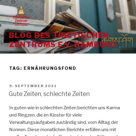
Skip
to
content
BLOG DES TIBETISCHEN
ZENTRUMS E.V. HAMBURG
TAG:
ERNÄHRUNGSFOND
POSTED
9. SEPTEMBER 2021
ON
Gute Zeiten, schlechte Zeiten
In guten wie in schlechten Zeiten berichten uns Karma
und Ringzen, die im Kloster für viele
Verwaltungsaufgaben zuständig sind, vom Alltag der
Nonnen. Diese monatlichen Berichte erfüllen uns mit