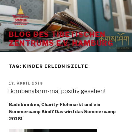
Skip
to
content
BLOG DES TIBETISCHEN
ZENTRUMS E.V. HAMBURG
TAG:
KINDER ERLEBNISZELTE
POSTED
17. APRIL 2018
ON
Bombenalarm-mal positiv gesehen!
Badebomben, Charity-Flohmarkt und ein
Sommercamp Kind? Das wird das Sommercamp
2018!