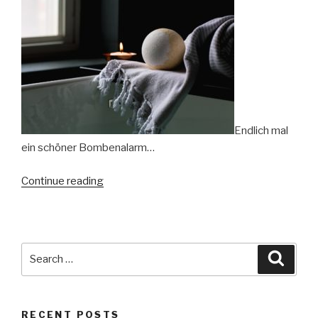
Endlich mal
ein schöner Bombenalarm…
“Bombenalarm-
Continue reading
mal
positiv
gesehen!”
Search
Searc
for:
RECENT POSTS