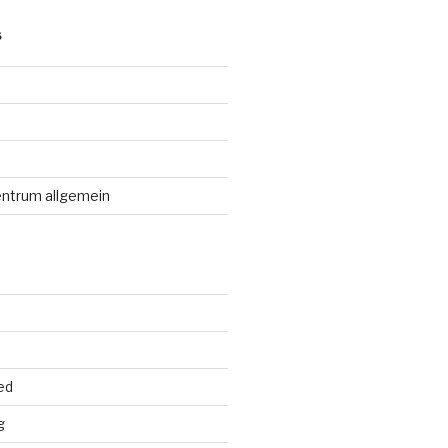
S
entrum allgemein
ed
g