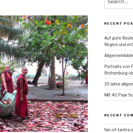
for:
RECENT PO
Auf gute Bezie
Region und er
Allgemeinbild
Portraits von 
Rothenburg ob
39 Jahre allge
Mit 40 Paar Sc
RECENT CO
fan-of-tantra