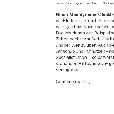
Jeden Sonntag ist Putztag im Nonne
Neuer Monat, neues Glück!
wir Hindernissen im Leben und
widrigen Umständen auf die 
Buddhist:innen zum Beispiel b
Zeiten noch mehr Geduld, Mitg
und der Welt zu üben. Auch d
Jangchub Chöling nutzen – al
Spezialist:innen“ – selbstvers
stehenden Mittel, um aktiv g
vorzugehen!
“Wir
Continue reading
schaffen
das!”