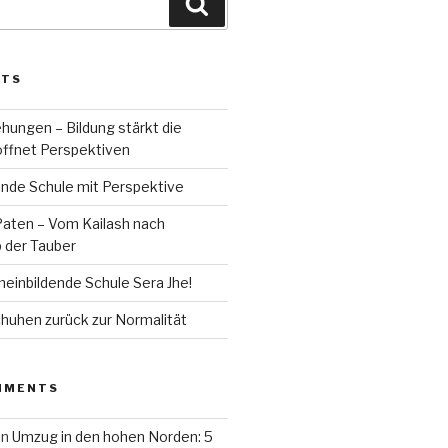
Search
STS
hungen – Bildung stärkt die
öffnet Perspektiven
ende Schule mit Perspektive
Paten – Vom Kailash nach
 der Tauber
meinbildende Schule Sera Jhe!
huhen zurück zur Normalität
MMENTS
on
Umzug in den hohen Norden: 5