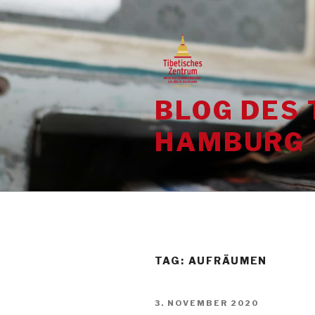
Skip
to
content
BLOG DES 
HAMBURG
TAG:
AUFRÄUMEN
POSTED
3. NOVEMBER 2020
ON