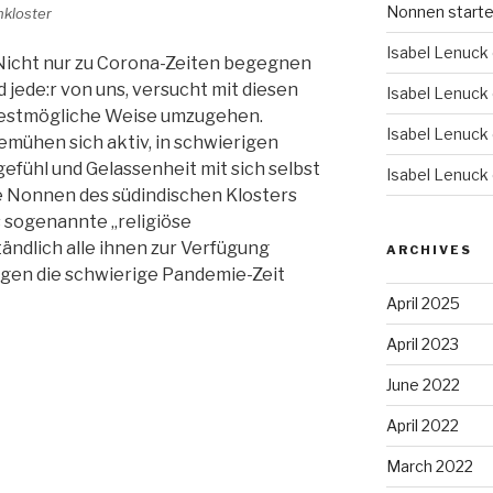
Nonnen starten
nkloster
Isabel Lenuck
Nicht nur zu Corona-Zeiten begegnen
 jede:r von uns, versucht mit diesen
Isabel Lenuck
bestmögliche Weise umzugehen.
Isabel Lenuck
emühen sich aktiv, in schwierigen
efühl und Gelassenheit mit sich selbst
Isabel Lenuck
ie Nonnen des südindischen Klosters
s sogenannte „religiöse
tändlich alle ihnen zur Verfügung
ARCHIVES
egen die schwierige Pandemie-Zeit
April 2025
April 2023
June 2022
April 2022
March 2022