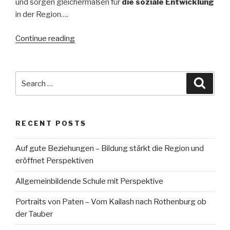
und sorgen gleichermaßen für
die soziale Entwicklung
in der Region….
“Neuer
Continue reading
Film:
Wie
alles
Search
Searc
begann…”
for:
RECENT POSTS
Auf gute Beziehungen – Bildung stärkt die Region und
eröffnet Perspektiven
Allgemeinbildende Schule mit Perspektive
Portraits von Paten – Vom Kailash nach Rothenburg ob
der Tauber