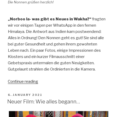
Die Nonnen grüßen herzlich!
„Norboo la- was gibt es Neues in Wakha?“
fragten
wir vor einigen Tagen per WhatsApp in den fernen
Himalaya. Die Antwort aus Indien kam postwendend:
Alles in Ordnung! Den Nonnen geht es gut! Sie sind alle
bei guter Gesundheit und gehen ihrem gewohnten
Leben nach. Ein paar Fotos, einige Impressionen des
Klosters und ein kurzer Filmausschnitt einer
Gebetspraxis untermalen die guten Neuigkeiten.
Gutgelaunt strahlen die Ordinierten in die Kamera.
“Mit
Continue reading
40
Paar
POSTED
6. JANUARY 2021
ON
Schuhen
Neuer Film: Wie alles begann…
zurück
zur