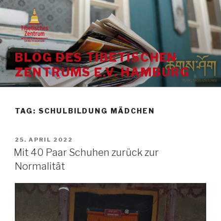
Skip
to
content
BLOG DES TIBETISCHEN
ZENTRUMS E.V. HAMBURG
TAG:
SCHULBILDUNG MÄDCHEN
POSTED
25. APRIL 2022
ON
Mit 40 Paar Schuhen zurück zur
Normalität