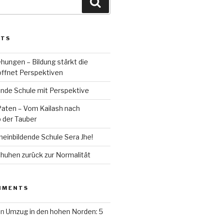
Search
STS
hungen – Bildung stärkt die
öffnet Perspektiven
ende Schule mit Perspektive
Paten – Vom Kailash nach
 der Tauber
meinbildende Schule Sera Jhe!
huhen zurück zur Normalität
MMENTS
on
Umzug in den hohen Norden: 5