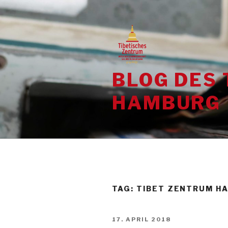
Skip
to
content
BLOG DES 
HAMBURG
TAG:
TIBET ZENTRUM H
POSTED
17. APRIL 2018
ON