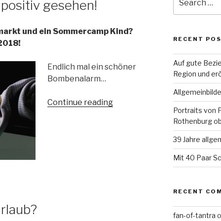
ositiv gesehen!
for:
markt und ein Sommercamp Kind?
RECENT PO
2018!
Auf gute Bezie
Endlich mal ein schöner
Region und er
Bombenalarm…
Allgemeinbild
“Bombenalarm-
Continue reading
Portraits von 
mal
Rothenburg ob
positiv
gesehen!”
39 Jahre allge
Mit 40 Paar Sc
RECENT CO
rlaub?
fan-of-tantra