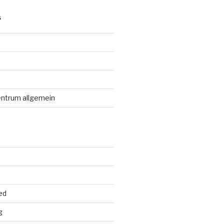
S
entrum allgemein
ed
g