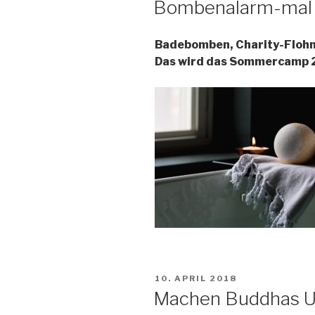
Bombenalarm-mal p
Badebomben, Charity-Floh
Das wird das Sommercamp 
POSTED
10. APRIL 2018
ON
Machen Buddhas U