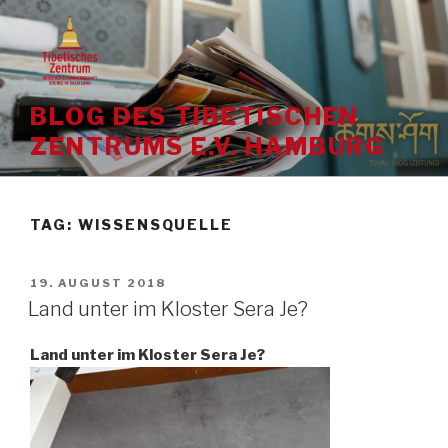
Skip
to
content
BLOG DES TIBETISCHEN
ZENTRUMS E.V. HAMBURG
TAG:
WISSENSQUELLE
POSTED
19. AUGUST 2018
ON
Land unter im Kloster Sera Je?
Land unter im Kloster Sera Je?