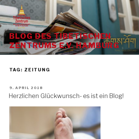
Skip
to
content
BLOG DES TIBETISCHEN
ZENTRUMS E.V. HAMBURG
TAG:
ZEITUNG
POSTED
9. APRIL 2018
ON
Herzlichen Glückwunsch- es ist ein Blog!