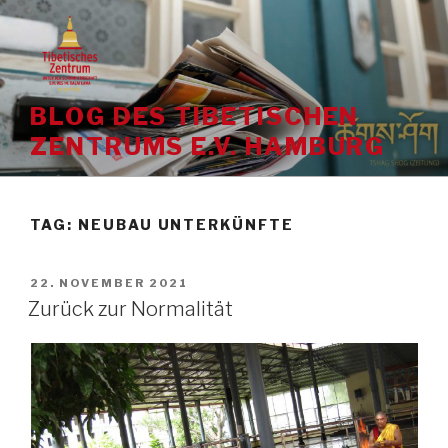
Skip
to
content
BLOG DES TIBETISCHEN
ZENTRUMS E.V. HAMBURG
TAG:
NEUBAU UNTERKÜNFTE
POSTED
22. NOVEMBER 2021
ON
Zurück zur Normalität