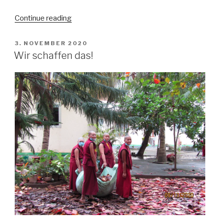
“Zurück
Continue reading
zur
Normalität”
POSTED
3. NOVEMBER 2020
ON
Wir schaffen das!